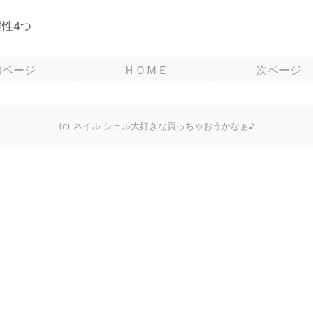
。
性4つ
前ページ
ＨＯＭＥ
次ページ
(c) ネイル シェル大好きな買っちゃおうかなぁ♪