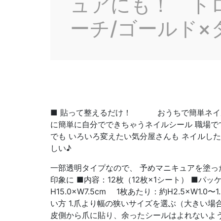
ュアにも！ トロ
ーチ/ゴールド×タ
■ 貼って整えるだけ！ おうちで簡単ネイル
に簡単に自分でできちゃうネイルシール 職場で
でも いろいろ変えたい気分屋さんも ネイルし
しい♪
一部透明タイプなので、 予めマニキュアを塗っ
印象に ■内容：12枚（12枚×1シート） ■パ
H15.0×W7.5cm 1枚あたり：約H2.5×W1.0
い方 1.爪より幅の狭いサイズを選ぶ（大きい場合
皮側から爪に貼り、余ったシールはよれないよう