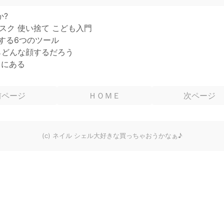
か?
スク 使い捨て こども入門
にする6つのツール
らどんな顔するだろう
コにある
前ページ
ＨＯＭＥ
次ページ
(c) ネイル シェル大好きな買っちゃおうかなぁ♪