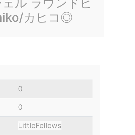
シェル ラウンドビ
iko/カヒコ◎
0
0
LittleFellows