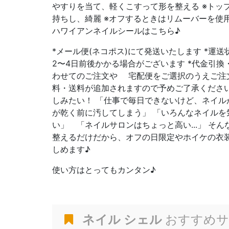
やすりを当て、軽くこすって形を整える ※トッ
持ちし、綺麗 ※オフするときはリムーバーを使
ハワイアンネイルシールはこちら♪
*メール便(ネコポス)にて発送いたします *運
2〜4日前後かかる場合がございます *代金引
わせてのご注文や 宅配便をご選択のうえご注
料・送料が追加されますので予めご了承くださ
しみたい！ 「仕事で毎日できないけど、ネイル
が乾く前に汚してしまう」 「いろんなネイルを
い」 「ネイルサロンはちょっと高い...」 そ
整えるだけだから、オフの日限定やホイケの衣
しめます♪
使い方はとってもカンタン♪
ネイル シェル
おすすめサ