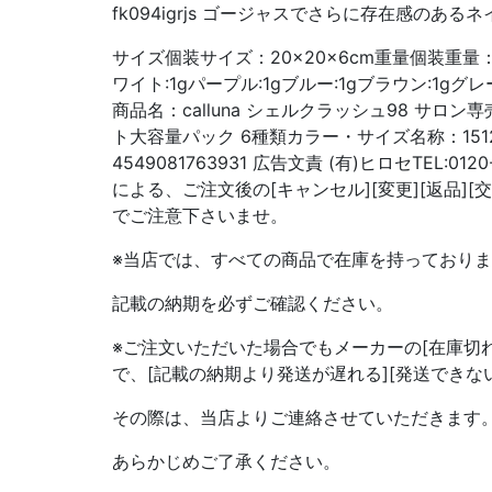
fk094igrjs ゴージャスでさらに存在感のあ
サイズ個装サイズ：20×20×6cm重量個装重量：
ワイト:1gパープル:1gブルー:1gブラウン:1gグ
商品名：calluna シェルクラッシュ98 サロン
ト大容量パック 6種類カラー・サイズ名称：1512
4549081763931 広告文責 (有)ヒロセTEL:012
による、ご注文後の[キャンセル][変更][返品]
でご注意下さいませ。
※当店では、すべての商品で在庫を持っており
記載の納期を必ずご確認ください。
※ご注文いただいた場合でもメーカーの[在庫切れ]
で、[記載の納期より発送が遅れる][発送できな
その際は、当店よりご連絡させていただきます
あらかじめご了承ください。