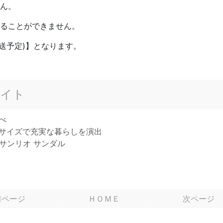
せん。
することができません。
送予定)】となります。
イト
べ
いサイズで充実な暮らしを演出
サンリオ サンダル
前ページ
ＨＯＭＥ
次ページ