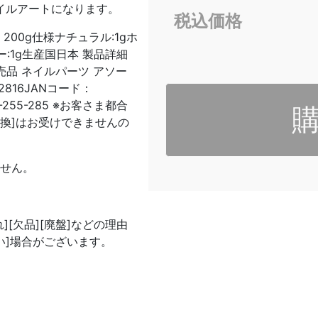
るネイルアートになります。
税込価格
200g仕様ナチュラル:1gホ
レー:1g生産国日本 製品詳細
専売品 ネイルパーツ アソー
816JANコード：
0-255-285 ※お客さま都合
[交換]はお受けできませんの
ません。
[欠品][廃盤]などの理由
い]場合がございます。
。