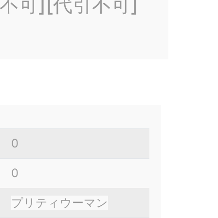
不可][代引不可]
0
0
プリティウーマン