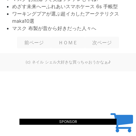
めざす未来へーふれあいスマホケース 6s 手帳型
ワーキングプアが選ぶ超イカしたアークテリクス
maka10選
マスク 布製が昔から好きだった人々へ
前ページ
ＨＯＭＥ
次ページ
(c) ネイル シェル大好きな買っちゃおうかなぁ♪
SPONSOR